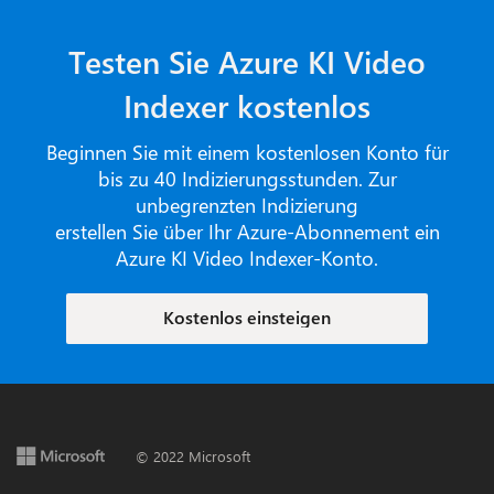
Testen Sie Azure KI Video
Indexer kostenlos
Beginnen Sie mit einem kostenlosen Konto für
bis zu 40 Indizierungsstunden. Zur
unbegrenzten Indizierung
erstellen Sie über Ihr Azure-Abonnement ein
Azure KI Video Indexer-Konto.
Kostenlos einsteigen
© 2022 Microsoft