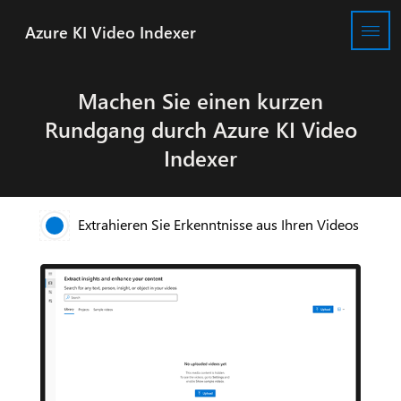
Azure KI Video Indexer
Machen Sie einen kurzen
Rundgang durch Azure KI Video
Indexer
Extrahieren Sie Erkenntnisse aus Ihren Videos